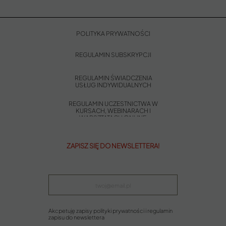
POLITYKA PRYWATNOŚCI
REGULAMIN SUBSKRYPCJI
REGULAMIN ŚWIADCZENIA
USŁUG INDYWIDUALNYCH
REGULAMIN UCZESTNICTWA W
KURSACH, WEBINARACH I
WARSZTATACH ONLINE
ZAPISZ SIĘ DO NEWSLETTERA!
Akcpetuję zapisy polityki prywatności i regulamin
zapisu do newslettera