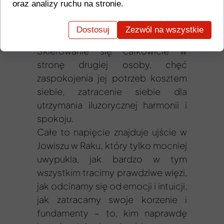
oraz analizy ruchu na stronie.
siebie, swoje potrzeby i swoją
prawdę, możemy wybrać pozorny
Dostosuj
Zezwól na wszystkie
spokój, jaki daje cień Wagi.
Skierowanie się całkowicie w
stronę drugiej osoby, chęć
zaspokojenia jej potrzeb kosztem
siebie, zatracenie siebie dla
utrzymania iluzorycznej harmonii i
spokoju.
Całe to napięcie znajduje ujście w
Jowiszu w Raku, który tylko mocniej
uwypukla, jak bardzo w tym
wszystkim tracimy prawdziwe więzi,
jak odcinamy się od emocji i intuicji,
jak zatracamy swoje korzenie i
fundamenty – to, kim naprawdę