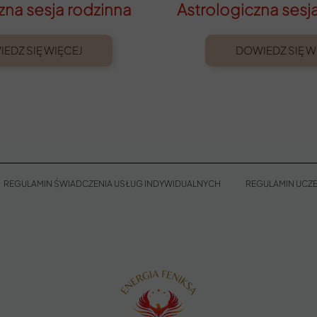
czna
sesja rodzinna
Astrologiczna sesj
EDZ SIĘ WIĘCEJ
DOWIEDZ SIĘ W
REGULAMIN ŚWIADCZENIA USŁUG INDYWIDUALNYCH
REGULAMIN UCZE