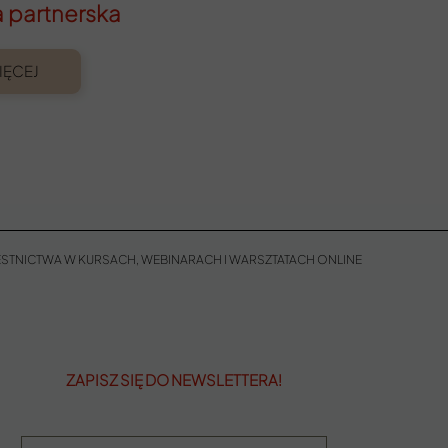
a partnerska
IĘCEJ
STNICTWA W KURSACH, WEBINARACH I WARSZTATACH ONLINE
ZAPISZ SIĘ DO NEWSLETTERA!