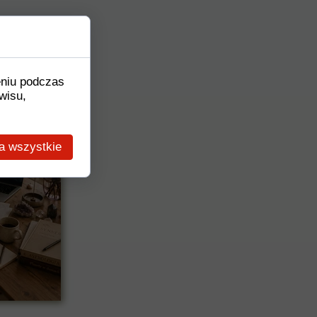
eniu podczas
wisu,
a wszystkie