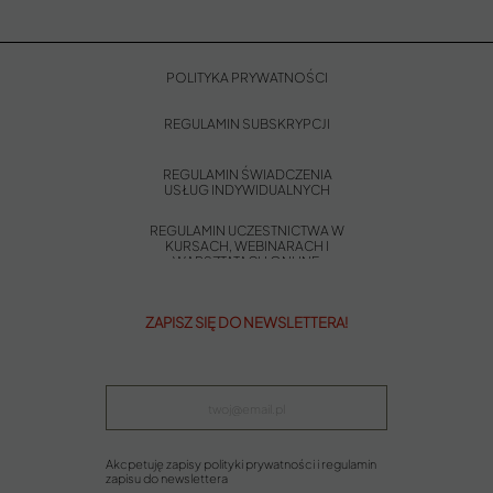
POLITYKA PRYWATNOŚCI
REGULAMIN SUBSKRYPCJI
REGULAMIN ŚWIADCZENIA
USŁUG INDYWIDUALNYCH
REGULAMIN UCZESTNICTWA W
KURSACH, WEBINARACH I
WARSZTATACH ONLINE
ZAPISZ SIĘ DO NEWSLETTERA!
Akcpetuję zapisy polityki prywatności i regulamin
zapisu do newslettera