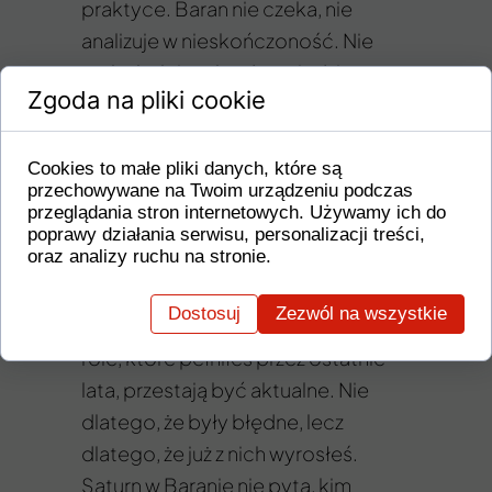
praktyce. Baran nie czeka, nie
analizuje w nieskończoność. Nie
szuka kolejnych odpowiedzi, on
Zgoda na pliki cookie
wykonuje natychmiast pierwszy
krok.
Cookies to małe pliki danych, które są
przechowywane na Twoim urządzeniu podczas
Dlatego ta Pełnia może przynieść
przeglądania stron internetowych. Używamy ich do
bardzo konkretne decyzje. Możesz
poprawy działania serwisu, personalizacji treści,
oraz analizy ruchu na stronie.
poczuć, że pewien etap życia
dobiegł końca, że niektóre drzwi
Dostosuj
Zezwól na wszystkie
definitywnie się zamknęły, a pewne
role, które pełniłeś przez ostatnie
lata, przestają być aktualne. Nie
dlatego, że były błędne, lecz
dlatego, że już z nich wyrosłeś.
Saturn w Baranie nie pyta, kim