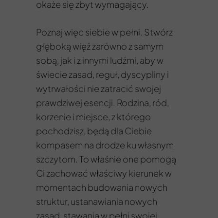
okaże się zbyt wymagający.
Poznaj więc siebie w pełni. Stwórz
głęboką więź zarówno z samym
sobą, jak i z innymi ludźmi, aby w
świecie zasad, reguł, dyscypliny i
wytrwałości nie zatracić swojej
prawdziwej esencji. Rodzina, ród,
korzenie i miejsce, z którego
pochodzisz, będą dla Ciebie
kompasem na drodze ku własnym
szczytom. To właśnie one pomogą
Ci zachować właściwy kierunek w
momentach budowania nowych
struktur, ustanawiania nowych
zasad, stawania w pełni swojej