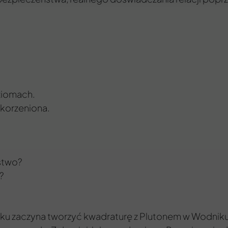
oziomach.
zakorzeniona.
stwo?
?
yku zaczyna tworzyć kwadraturę z Plutonem w Wodniku. 