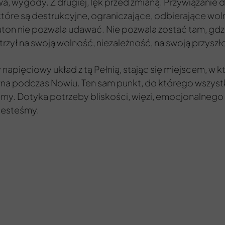
twa, wygody. Z drugiej, lęk przed zmianą. Przywiązanie
h, które są destrukcyjne, ograniczające, odbierające wo
ton nie pozwala udawać. Nie pozwala zostać tam, gdz
rzył na swoją wolność, niezależność, na swoją przyszł
 napięciowy układ z tą Pełnią, stając się miejscem, w k
ywna podczas Nowiu. Ten sam punkt, do którego wszys
my. Dotyka potrzeby bliskości, więzi, emocjonalnego b
jesteśmy.