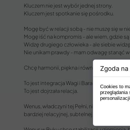
Kluczem nie jest wybór jednej strony.
Kluczem jest spotkanie się pośrodku.
Mogę być w relacji sobą - nie muszę się w nie
Mogę iść na kompromis - ale wiem, gdzie są
Widzę drugiego człowieka - ale siebie widz
Nie unikam prawdy - mam odwagę stanąć w ni
Chcę harmonii, piękna i równowagi, ale wiem 
Zgoda na 
To jest integracja Wagi i Barana.
Cookies to m
To jest dojrzała relacja.
przeglądania 
personalizacji
Wenus, władczyni tej Pełni, niedawno przeszł
bardziej relacyjnej, subtelnej, dyplomatyczne
Wenus w Byku chce stabilizacji, uziemienia,