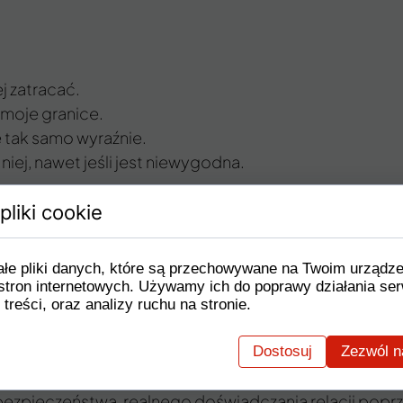
j zatracać.
 moje granice.
ę tak samo wyraźnie.
ej, nawet jeśli jest niewygodna.
też, kiedy zawalczyć o siebie i powiedzieć nie.
pliki cookie
ałe pliki danych, które są przechowywane na Twoim urządz
stron internetowych. Używamy ich do poprawy działania ser
 treści, oraz analizy ruchu na stronie.
a do Byka, znaku, w którym jest u siebie. Podczas Nowi
Dostosuj
Zezwól n
j odsłonie. Teraz przechodzi do Byka i zmienia jakość t
 bezpieczeństwa, realnego doświadczania relacji poprze