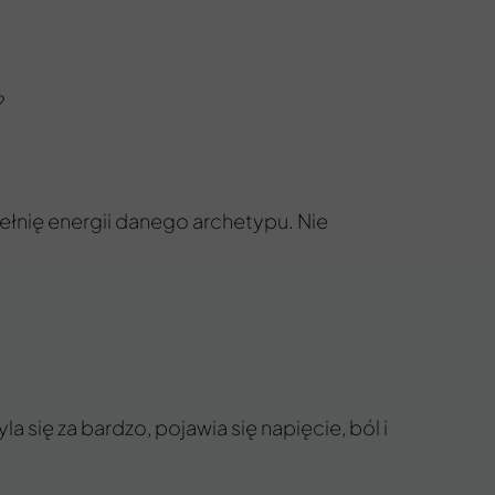
?
łnię energii danego archetypu. Nie
ię za bardzo, pojawia się napięcie, ból i