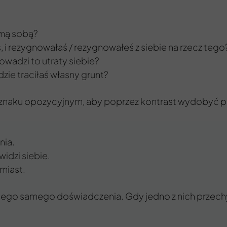
samą sobą?
 i rezygnowałaś / rezygnowałeś z siebie na rzecz tego
rowadzi to utraty siebie?
ie traciłaś własny grunt?
w znaku opozycyjnym, aby poprzez kontrast wydobyć pe
nia.
idzi siebie.
miast.
go samego doświadczenia. Gdy jedno z nich przechyla s