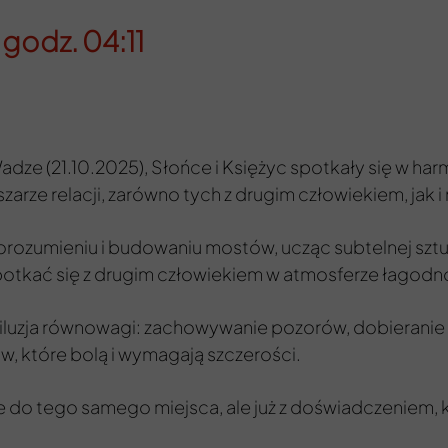
godz. 04:11
ze (21.10.2025), Słońce i Księżyc spotkały się w harm
arze relacji, zarówno tych z drugim człowiekiem, jak i
rozumieniu i budowaniu mostów, ucząc subtelnej sztu
 spotkać się z drugim człowiekiem w atmosferze łagodn
i, iluzja równowagi: zachowywanie pozorów, dobieranie 
w, które bolą i wymagają szczerości.
ie do tego samego miejsca, ale już z doświadczeniem, 