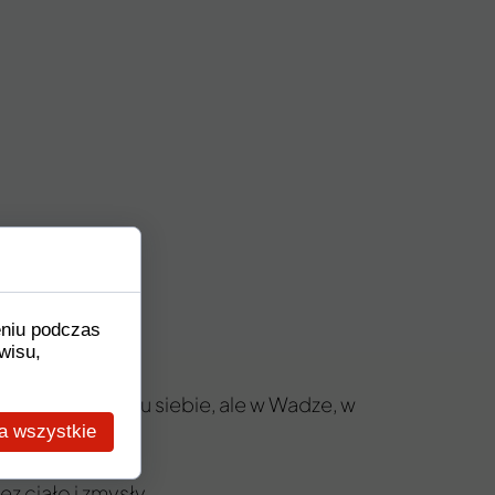
eniu podczas
wisu,
u również była u siebie, ale w Wadze, w
a wszystkie
ej energii.
z ciało i zmysły.