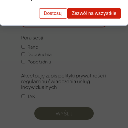
Numer telefonu
Dostosuj
Zezwól na wszystkie
Pora sesji
Rano
Dopołudnia
Popołudniu
Akcetpuję zapis polityki prywatności i
regulaminu świadczenia usług
indywidualnych
TAK
WYŚLIJ