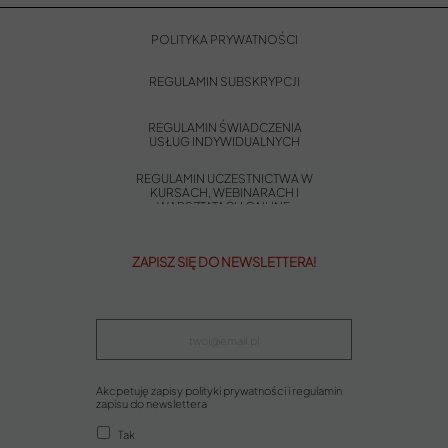
POLITYKA PRYWATNOŚCI
REGULAMIN SUBSKRYPCJI
REGULAMIN ŚWIADCZENIA
USŁUG INDYWIDUALNYCH
REGULAMIN UCZESTNICTWA W
KURSACH, WEBINARACH I
WARSZTATACH ONLINE
ZAPISZ SIĘ DO NEWSLETTERA!
Akcpetuję zapisy polityki prywatności i regulamin
zapisu do newslettera
Tak