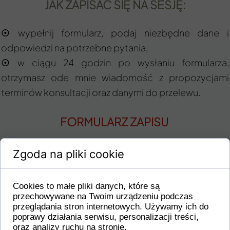
JAK ZAPISAĆ SIĘ NA SESJĘ:
wypełnij formularz, podaj niezbędne dane i
☉
odpowiedzi na potrzebne pytania,
w ciągu 24 godzin po wysłaniu formularza,
☉
otrzymasz ode mnie wiadomość z propozycjami
terminów konsultacji oraz danymi do przelewu.
FORMULARZ ZAPISU
Imię i nazwisko*
Zgoda na pliki cookie
Cookies to małe pliki danych, które są
przechowywane na Twoim urządzeniu podczas
E-mail*
przeglądania stron internetowych. Używamy ich do
poprawy działania serwisu, personalizacji treści,
oraz analizy ruchu na stronie.