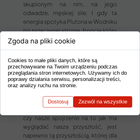
skupionym na nim, na jego
odwadze, męskiej sile. I gdy ta
energia spotyka Plutona w Wodniku
po przeciwnej stronie, froncie który
ma wspólny rdzeń, walczący o te
Zgoda na pliki cookie
same idee, ale w zupełnie odmienny
sposób. Pluton, który właśnie na tej
Cookies to małe pliki danych, które są
przeciwnej linii frontu rozpoczął
przechowywane na Twoim urządzeniu podczas
przeglądania stron internetowych. Używamy ich do
długoterminowe procesy
poprawy działania serwisu, personalizacji treści,
transformacyjne, pokazujące nam
oraz analizy ruchu na stronie.
czy nasze poczucie wolności i tym
czym ona dla nas jest, napewno
Dostosuj
Zezwól na wszystkie
wciąż jest tym prawdziwym dla nas,
czy nasze spojrzenie na to jak ma
wyglądać nasza przyszłość, jest
napewno tą przyszłością, której dla