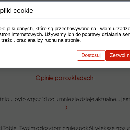
pliki cookie
Cena: 88 zł
ałe pliki danych, które są przechowywane na Twoim urządz
stron internetowych. Używamy ich do poprawy działania ser
ZAMÓW
 treści, oraz analizy ruchu na stronie.
Dostosuj
Zezwól n
Opinie po rozkładach:
nio... było wręcz 1:1 co u mnie się dzieje aktualne... 
☽
i Tobie i Twoim odczytom czuje spokój, większe zrozum