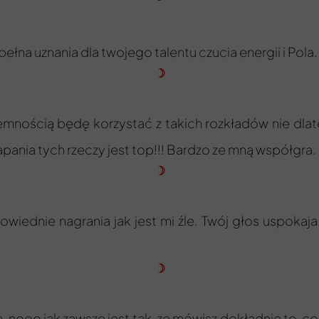
pełna uznania dla twojego talentu czucia energii i Pola
☽
emnością będę korzystać z takich rozkładów nie dlate
pania tych rzeczy jest top!!! Bardzo ze mną współgra.
☽
owiednie nagrania jak jest mi źle. Twój głos uspokaj
☽
 nooo jak zawsze jest tak, ze mówisz dokładnie to, c