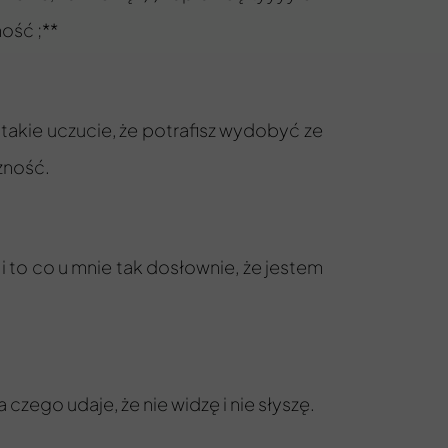
ość ;**
 takie uczucie, że potrafisz wydobyć ze
zność.
i to co u mnie tak dosłownie, że jestem
 czego udaje, że nie widzę i nie słyszę.