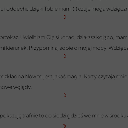
u i oddechu dzięki Tobie mam :):) czuje mega wdzięczn
☽
 przekaz. Uwielbiam Cię słuchać, działasz kojąco, mam
z mi kierunek. Przypominaj sobie o mojej mocy. Wdzięc
☽
rozkład na Nów to jest jakaś magia. Karty czytają mnie 
m nowe wglądy.
☽
pokazują trafnie to co siedzi gdzieś we mnie w środku a
☽