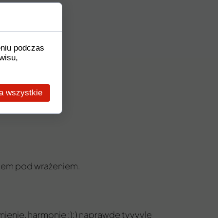
eniu podczas
wisu,
a wszystkie
jestem pod wrażeniem.
ienie, harmonię :):) naprawdę tyyyyle