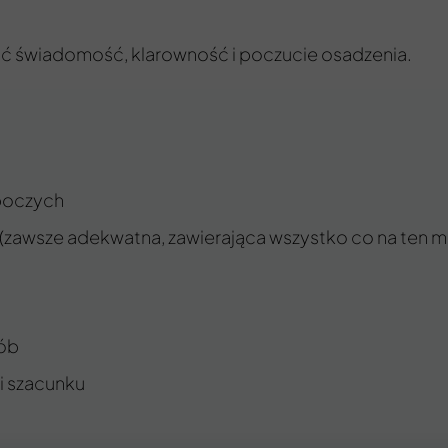
dać świadomość, klarowność i poczucie osadzenia.
oboczych
 (zawsze adekwatna, zawierająca wszystko co na ten 
sób
 i szacunku