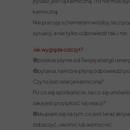
pytasz, jest tą karmiczną. I to nie musi b
karmiczną.
Nie pracuję schematem wróżby, lecz poprz
sytuacji, a nie tylko odpowiedź tak / nie.
Jak wygląda odczyt?
przekaz płynie od Twojej energii i ener
☉
pytania, na które płyną odpowiedzi p
☉
Czy to jest relacja karmiczna?
Po co się spotkaliście, na co się umówil
Jaka jest przyszłość tej relacji?
skupiam się na tym, co jest teraz akty
☉
zobaczyć, uwolnić lub wzmocnić