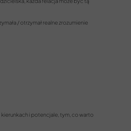
rodzicielska, każda relacja może być tą
rzymała / otrzymał realne zrozumienie
 kierunkach i potencjale, tym, co warto