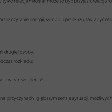
yć tylko relacja miłosna, może to być przyjaźń, relacja 
ez czytanie energii, symboli i przekazu, tak, abyś ot
gii drugiej osoby,
odczas rozkładu:
iście w tym wcieleniu?
wne, przyczynach i głębszym sensie sytuacji, możliwych