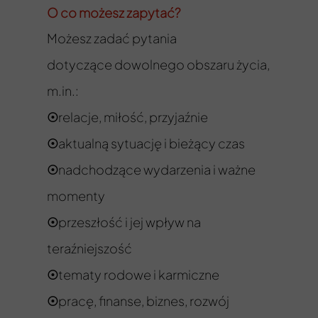
O co możesz zapytać?
Możesz zadać pytania
dotyczące dowolnego obszaru życia,
m.in.:
relacje, miłość, przyjaźnie
☉
aktualną sytuację i bieżący czas
☉
nadchodzące wydarzenia i ważne
☉
momenty
przeszłość i jej wpływ na
☉
teraźniejszość
tematy rodowe i karmiczne
☉
pracę, finanse, biznes, rozwój
☉