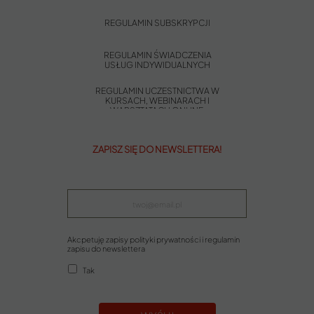
REGULAMIN SUBSKRYPCJI
REGULAMIN ŚWIADCZENIA
USŁUG INDYWIDUALNYCH
REGULAMIN UCZESTNICTWA W
KURSACH, WEBINARACH I
WARSZTATACH ONLINE
ZAPISZ SIĘ DO NEWSLETTERA!
Akcpetuję zapisy polityki prywatności i regulamin
zapisu do newslettera
Tak