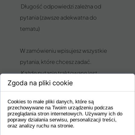
Długość odpowiedzi zależna od
pytania (zawsze adekwatna do
tematu)
W zamówieniu wpisujesz wszystkie
pytania, które chcesz zadać.
Każde pytanie traktowane jest
Zgoda na pliki cookie
indywidualnie.
Cookies to małe pliki danych, które są
przechowywane na Twoim urządzeniu podczas
przeglądania stron internetowych. Używamy ich do
Ważne informacje
poprawy działania serwisu, personalizacji treści,
oraz analizy ruchu na stronie.
nie odpowiadam na pytania o
☉