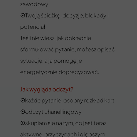
zawodowy
Twoją ścieżkę, decyzje, blokady i
☉
potencjał
Jeśli nie wiesz, jak dokładnie
sformułować pytanie, możesz opisać
sytuację, a ja pomogę je
energetycznie doprecyzować.
Jak wygląda odczyt?
każde pytanie, osobny rozkład kart
☉
odczyt chanellingowy
☉
skupiam się na tym, co jest teraz
☉
aktywne, przyczynach i głębszym