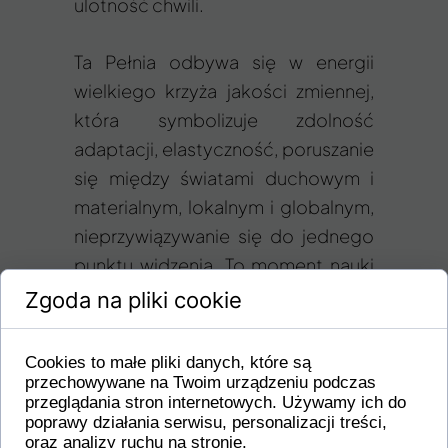
ulotność chwili.
Ta Pełnia odbywa się w energii
wielkiego krzyża jakości zmiennej,
która symbolizuje zdolność
adaptacji, elastyczność, poruszanie
się między światami duchowym i
materialnym, lokalnym i globalnym,
nieprzywiązywanie się do jednego
punktu widzenia. To moment nauki
odpuszczenia i pokazania, że jedyną
Zgoda na pliki cookie
stałą w naszym życiu jest zmiana. A
najważniejszą umiejętnością, którą
Cookies to małe pliki danych, które są
powinniśmy się nauczyć jest
przechowywane na Twoim urządzeniu podczas
przeglądania stron internetowych. Używamy ich do
umiejętności adaptacji do tego co
poprawy działania serwisu, personalizacji treści,
uległo zmianie, zarówno na
oraz analizy ruchu na stronie.