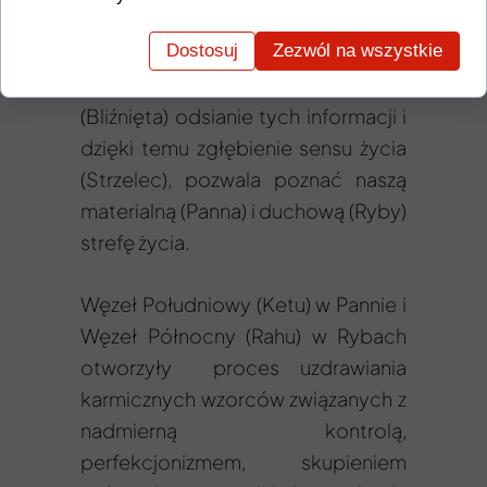
poziomie materialnych jak i
Dostosuj
Zezwól na wszystkie
duchowym. Pozyskanie informacji z
niezatrzymanego przepływu
(Bliźnięta) odsianie tych informacji i
dzięki temu zgłębienie sensu życia
(Strzelec), pozwala poznać naszą
materialną (Panna) i duchową (Ryby)
strefę życia.
Węzeł Południowy (Ketu) w Pannie i
Węzeł Północny (Rahu) w Rybach
otworzyły proces uzdrawiania
karmicznych wzorców związanych z
nadmierną kontrolą,
perfekcjonizmem, skupieniem