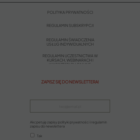
POLITYKA PRYWATNOŚCI
REGULAMIN SUBSKRYPCJI
REGULAMIN ŚWIADCZENIA
USŁUG INDYWIDUALNYCH
REGULAMIN UCZESTNICTWA W
KURSACH, WEBINARACH I
WARSZTATACH ONLINE
ZAPISZ SIĘ DO NEWSLETTERA!
Akcpetuję zapisy polityki prywatności i regulamin
zapisu do newslettera
Tak